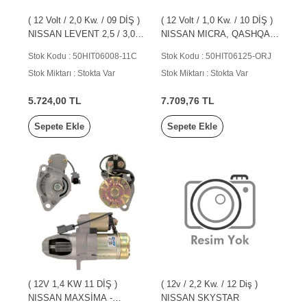
( 12 Volt / 2,0 Kw. / 09 DİŞ )
( 12 Volt / 1,0 Kw. / 10 DİŞ )
NISSAN LEVENT 2,5 / 3,0 /
NISSAN MICRA, QASHQAI,
MDS ( ALM.
NOTE
Stok Kodu : 50HIT06008-11C
Stok Kodu : 50HIT06125-ORJ
Stok Miktarı : Stokta Var
Stok Miktarı : Stokta Var
5.724,00 TL
7.709,76 TL
Sepete Ekle
Sepete Ekle
( 12V 1,4 KW 11 DİŞ )
( 12v / 2,2 Kw. / 12 Diş )
NISSAN MAXSİMA -
NISSAN SKYSTAR