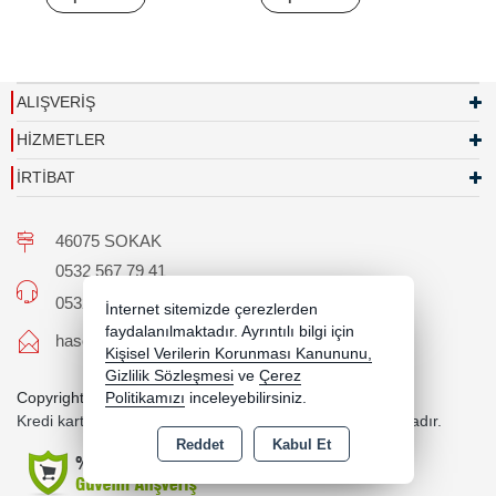
ALIŞVERİŞ
HİZMETLER
İRTİBAT
46075 SOKAK
0532 567 79 41
0532 567 79 41
İnternet sitemizde çerezlerden
faydalanılmaktadır. Ayrıntılı bilgi için
hascaroto@hotmail.com
Kişisel Verilerin Korunması Kanununu,
Gizlilik Sözleşmesi
ve
Çerez
Copyright 2026 hascaroto.com - Tüm hakları saklıdır.
Politikamızı
inceleyebilirsiniz.
Kredi kartı bilgileriniz 256bit SSL sertifikası ile korunmaktadır.
Reddet
Kabul Et