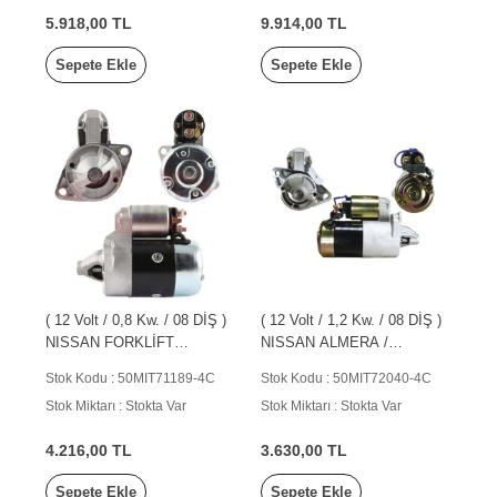
5.918,00 TL
9.914,00 TL
Sepete Ekle
Sepete Ekle
( 12 Volt / 0,8 Kw. / 08 DİŞ )
( 12 Volt / 1,2 Kw. / 08 DİŞ )
NISSAN FORKLİFT
NISSAN ALMERA /
(BENZİNLİ)
PRIMERA ( 96-02 )
Stok Kodu : 50MIT71189-4C
Stok Kodu : 50MIT72040-4C
Stok Miktarı : Stokta Var
Stok Miktarı : Stokta Var
4.216,00 TL
3.630,00 TL
Sepete Ekle
Sepete Ekle