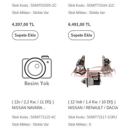
İNFİNİTY ( CCW )
Stok Kodu : 50MIT03305-2C
Stok Kodu : 50MIT71044-11C
Stok Miktarı : Stokta Var
Stok Miktarı : Stokta Var
4.207,00 TL
6.491,00 TL
Sepete Ekle
Sepete Ekle
( 12v / 2,2 Kw. / 11 DİŞ )
( 12 Volt / 1,4 Kw. / 10 DİŞ )
NISSAN NAVARA
NISSAN / RENAULT / DACIA
PATHFINDER 2.5TDI
Stok Kodu : 50MIT71115-4C
Stok Kodu : 50MIT71117-1ORJ
CABSTAR
Stok Miktarı : Stokta Var
Stok Miktarı : 0