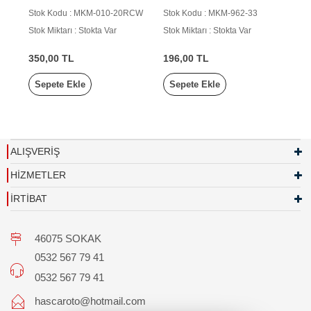
(2 FİŞ)
(5 FİŞ)
Stok Kodu : MKM-010-20RCW
Stok Kodu : MKM-962-33
Stok Miktarı : Stokta Var
Stok Miktarı : Stokta Var
350,00 TL
196,00 TL
Sepete Ekle
Sepete Ekle
ALIŞVERİŞ
HİZMETLER
İRTİBAT
46075 SOKAK
0532 567 79 41
0532 567 79 41
hascaroto@hotmail.com