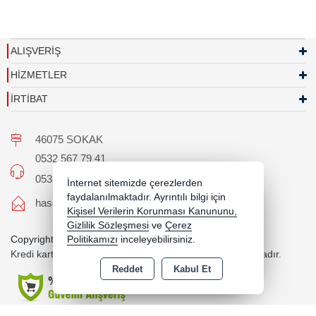
ALIŞVERİŞ
HİZMETLER
İRTİBAT
46075 SOKAK
0532 567 79 41
0532 567 79 41
İnternet sitemizde çerezlerden
faydalanılmaktadır. Ayrıntılı bilgi için
hascaroto@hotmail.com
Kişisel Verilerin Korunması Kanununu,
Gizlilik Sözleşmesi
ve
Çerez
Copyright 2026 hascaroto.com - Tüm hakları saklıdır.
Politikamızı
inceleyebilirsiniz.
Kredi kartı bilgileriniz 256bit SSL sertifikası ile korunmaktadır.
Reddet
Kabul Et