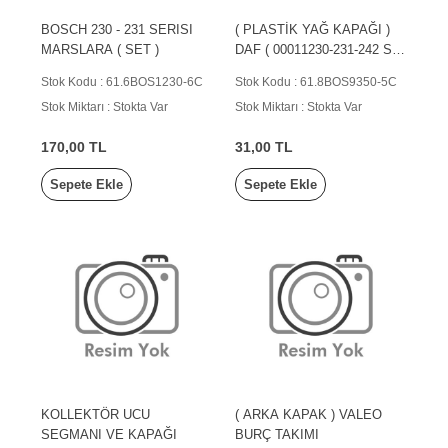
BOSCH 230 - 231 SERISI
( PLASTİK YAĞ KAPAĞI )
MARSLARA ( SET )
DAF ( 00011230-231-242 Seri
Marşlar )
Stok Kodu : 61.6BOS1230-6C
Stok Kodu : 61.8BOS9350-5C
Stok Miktarı : Stokta Var
Stok Miktarı : Stokta Var
170,00 TL
31,00 TL
Sepete Ekle
Sepete Ekle
KOLLEKTÖR UCU
( ARKA KAPAK ) VALEO
SEGMANI VE KAPAĞI
BURÇ TAKIMI