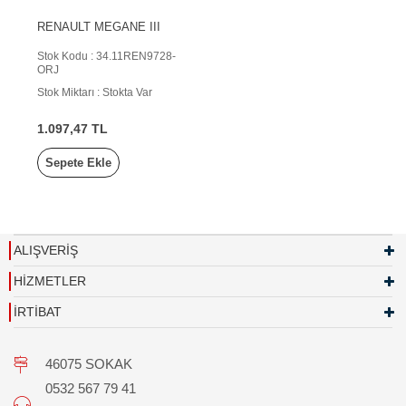
RENAULT MEGANE III
Stok Kodu : 34.11REN9728-
ORJ
Stok Miktarı : Stokta Var
1.097,47 TL
Sepete Ekle
ALIŞVERİŞ
HİZMETLER
İRTİBAT
46075 SOKAK
0532 567 79 41