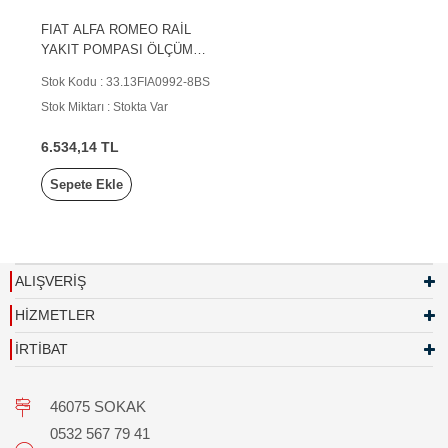
FIAT ALFA ROMEO RAİL
YAKIT POMPASI ÖLÇÜM
VALFİ
Stok Kodu : 33.13FIA0992-8BS
Stok Miktarı : Stokta Var
6.534,14 TL
Sepete Ekle
ALIŞVERİŞ
HİZMETLER
İRTİBAT
46075 SOKAK
0532 567 79 41