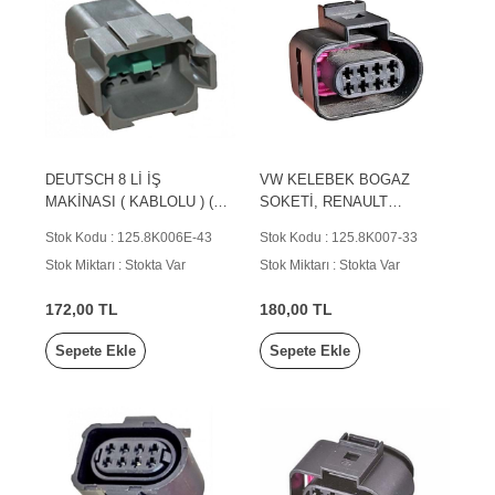
DEUTSCH 8 Lİ İŞ
VW KELEBEK BOGAZ
MAKİNASI ( KABLOLU ) (
SOKETİ, RENAULT
ERKEK )
KIZDIRMA ROLE İNCE PİN
Stok Kodu : 125.8K006E-43
Stok Kodu : 125.8K007-33
Stok Miktarı : Stokta Var
Stok Miktarı : Stokta Var
172,00 TL
180,00 TL
Sepete Ekle
Sepete Ekle