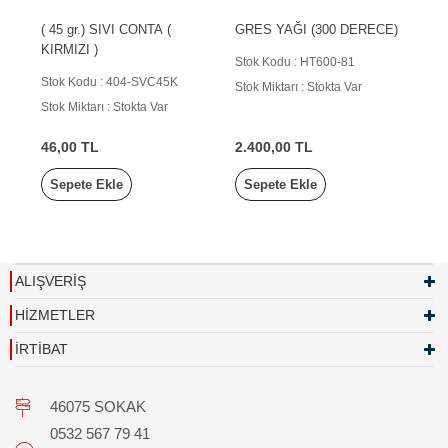
( 45 gr.) SIVI CONTA (
GRES YAĞI (300 DERECE)
KIRMIZI )
Stok Kodu : HT600-81
Stok Kodu : 404-SVC45K
Stok Miktarı : Stokta Var
Stok Miktarı : Stokta Var
46,00 TL
2.400,00 TL
Sepete Ekle
Sepete Ekle
ALIŞVERİŞ
HİZMETLER
İRTİBAT
46075 SOKAK
0532 567 79 41