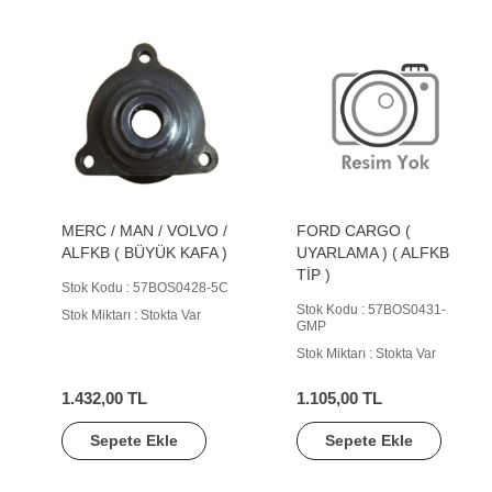
MERC / MAN / VOLVO /
FORD CARGO (
ALFKB ( BÜYÜK KAFA )
UYARLAMA ) ( ALFKB
TİP )
Stok Kodu : 57BOS0428-5C
Stok Kodu : 57BOS0431-
Stok Miktarı : Stokta Var
GMP
Stok Miktarı : Stokta Var
1.432,00 TL
1.105,00 TL
Sepete Ekle
Sepete Ekle