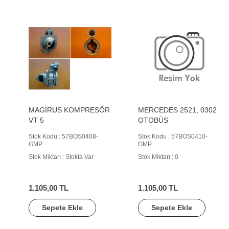
MAGİRUS KOMPRESÖR
MERCEDES 2521, 0302
VT 5
OTOBÜS
Stok Kodu : 57BOS0408-
Stok Kodu : 57BOS0410-
GMP
GMP
Stok Miktarı : Stokta Var
Stok Miktarı : 0
1.105,00 TL
1.105,00 TL
Sepete Ekle
Sepete Ekle