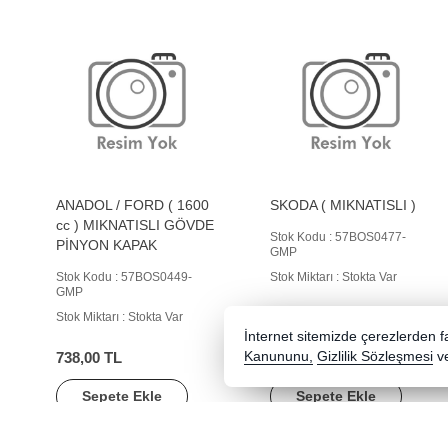
ANADOL / FORD ( 1600
SKODA ( MIKNATISLI )
cc ) MIKNATISLI GÖVDE
Stok Kodu : 57BOS0477-
PİNYON KAPAK
GMP
Stok Kodu : 57BOS0449-
Stok Miktarı : Stokta Var
GMP
Stok Miktarı : Stokta Var
İnternet sitemizde çerezlerden fay
738,00 TL
Kanununu,
778,00 TL
Gizlilik Sözleşmesi
v
Sepete Ekle
Sepete Ekle