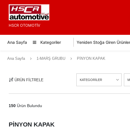
HSCR OTOMOTİV
Ana Sayfa
Kategoriler
Yeniden Stoğa Giren Ürünle
Ana Sayfa
1-MARŞ GRUBU
PİNYON KAPAK
ÜRÜN FİLTRELE
KATEGORİLER
M
150
Ürün Bulundu
PİNYON KAPAK