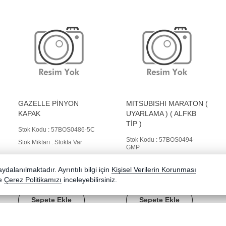
GAZELLE PİNYON
MITSUBISHI MARATON (
KAPAK
UYARLAMA ) ( ALFKB
TİP )
Stok Kodu : 57BOS0486-5C
Stok Kodu : 57BOS0494-
Stok Miktarı : Stokta Var
GMP
Stok Miktarı : Stokta Var
dalanılmaktadır. Ayrıntılı bilgi için
Kişisel Verilerin Korunması
e
Çerez Politikamızı
853,00 TL
inceleyebilirsiniz.
902,00 TL
Sepete Ekle
Sepete Ekle