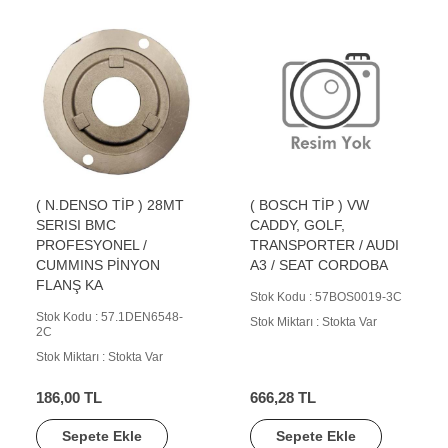
( N.DENSO TİP ) 28MT
( BOSCH TİP ) VW
SERISI BMC
CADDY, GOLF,
PROFESYONEL /
TRANSPORTER / AUDI
CUMMINS PİNYON
A3 / SEAT CORDOBA
FLANŞ KA
Stok Kodu : 57BOS0019-3C
Stok Kodu : 57.1DEN6548-
Stok Miktarı : Stokta Var
2C
Stok Miktarı : Stokta Var
186,00 TL
666,28 TL
Sepete Ekle
Sepete Ekle