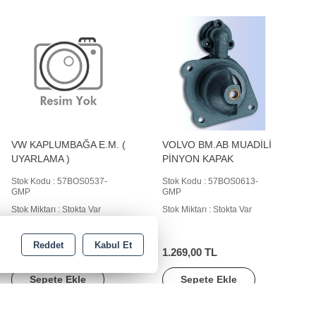
VW KAPLUMBAĞA E.M. (
VOLVO BM.AB MUADİLİ
UYARLAMA )
PİNYON KAPAK
Stok Kodu : 57BOS0537-
Stok Kodu : 57BOS0613-
GMP
GMP
Stok Miktarı : Stokta Var
Stok Miktarı : Stokta Var
Reddet
Kabul Et
369,00 TL
1.269,00 TL
Sepete Ekle
Sepete Ekle