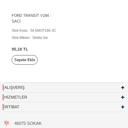
FORD TRANSİT V184 -
SACI
Stok Kodu : 56.6MOT186-3C
Stok Miktarı : Stokta Var
95,18 TL
Sepete Ekle
ALIŞVERİŞ
HİZMETLER
İRTİBAT
46075 SOKAK