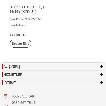
DELİKLİ ( E BELGELİ ) (
16x16 ) ( KIRMIZI )
Stok Kodu : STP-25010E
Stok Miktarı : 0
173,00 TL
Sepete Ekle
ALIŞVERİŞ
HİZMETLER
İRTİBAT
46075 SOKAK
0532 567 79 41