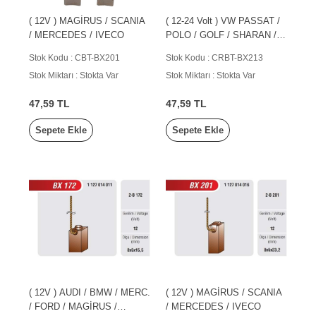
( 12V ) MAGİRUS / SCANIA
( 12-24 Volt ) VW PASSAT /
/ MERCEDES / IVECO
POLO / GOLF / SHARAN /
VENTO
Stok Kodu : CBT-BX201
Stok Kodu : CRBT-BX213
Stok Miktarı : Stokta Var
Stok Miktarı : Stokta Var
47,59 TL
47,59 TL
Sepete Ekle
Sepete Ekle
( 12V ) AUDI / BMW / MERC.
( 12V ) MAGİRUS / SCANIA
/ FORD / MAGİRUS /
/ MERCEDES / IVECO