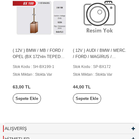
( 12V ) BMW / MB / FORD /
( 12V ) AUDI / BMW / MERC.
OPEL (BX 172'nIn TEPEDEN
/ FORD / MAGİRUS /
KABLOLUSU)
VOLVO / JOHNDEERE
Stok Kodu : SH-BX199-1
Stok Kodu : SP-BX172
Stok Miktarı : Stokta Var
Stok Miktarı : Stokta Var
63,00 TL
44,00 TL
Sepete Ekle
Sepete Ekle
ALIŞVERİŞ