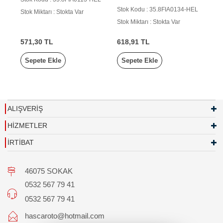
Stok Kodu : 35.8FIA0134-HEL
Stok Miktarı : Stokta Var
Stok Miktarı : Stokta Var
571,30 TL
618,91 TL
Sepete Ekle
Sepete Ekle
ALIŞVERİŞ
HİZMETLER
İRTİBAT
46075 SOKAK
0532 567 79 41
0532 567 79 41
hascaroto@hotmail.com