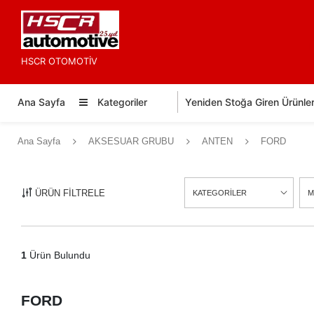
HSCR OTOMOTİV
Ana Sayfa
Kategoriler
Yeniden Stoğa Giren Ürünle
Ana Sayfa
AKSESUAR GRUBU
ANTEN
FORD
ÜRÜN FİLTRELE
KATEGORİLER
M
1
Ürün Bulundu
FORD