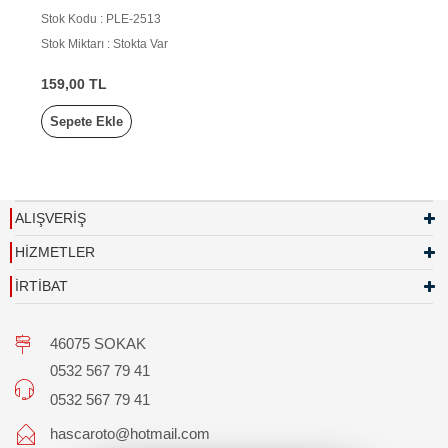
PLAKA LAMBASI
Stok Kodu : PLE-2513
Stok Miktarı : Stokta Var
159,00 TL
Sepete Ekle
ALIŞVERİŞ
HİZMETLER
İRTİBAT
46075 SOKAK
0532 567 79 41
0532 567 79 41
hascaroto@hotmail.com