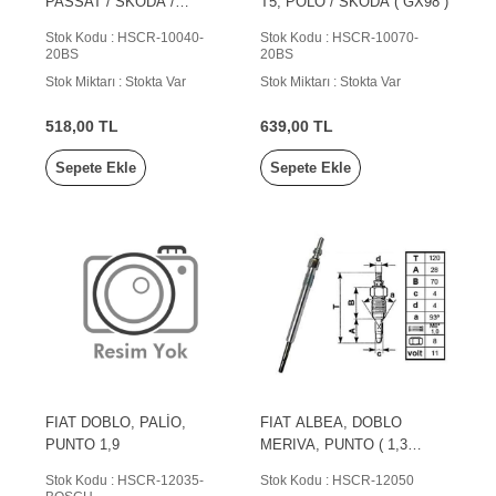
PASSAT / SKODA /
T5, POLO / SKODA ( GX98 )
GAZELLE ( GX93 )
Stok Kodu : HSCR-10040-
Stok Kodu : HSCR-10070-
20BS
20BS
Stok Miktarı : Stokta Var
Stok Miktarı : Stokta Var
518,00 TL
639,00 TL
Sepete Ekle
Sepete Ekle
FIAT DOBLO, PALİO,
FIAT ALBEA, DOBLO
PUNTO 1,9
MERIVA, PUNTO ( 1,3
MULTİJET )
Stok Kodu : HSCR-12035-
Stok Kodu : HSCR-12050