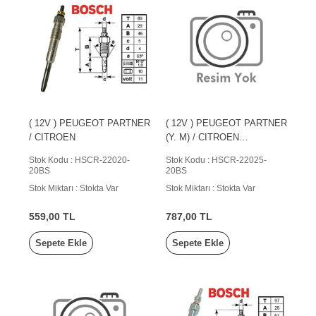
( 12V ) PEUGEOT PARTNER
( 12V ) PEUGEOT PARTNER
/ CITROEN
(Y. M) / CITROEN
BERLİNGO, JUMPER /
Stok Kodu : HSCR-22020-
Stok Kodu : HSCR-22025-
SUZUKI GR
20BS
20BS
Stok Miktarı : Stokta Var
Stok Miktarı : Stokta Var
559,00 TL
787,00 TL
Sepete Ekle
Sepete Ekle