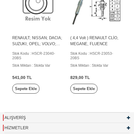
RENAULT; NISSAN; DACIA;
( 4,4 Volt ) RENAULT CLİO,
SUZUKI; OPEL; VOLVO;
MEGANE, FLUENCE
MITSUBISHI
Stok Kodu : HSCR-23040-
Stok Kodu : HSCR-23053-
20BS
20BS
Stok Miktarı : Stokta Var
Stok Miktarı : Stokta Var
541,00 TL
829,00 TL
Sepete Ekle
Sepete Ekle
ALIŞVERİŞ
HİZMETLER