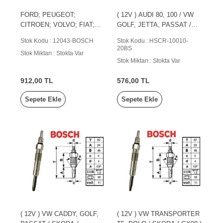
FORD; PEUGEOT;
( 12V ) AUDI 80, 100 / VW
CITROEN; VOLVO; FIAT;
GOLF, JETTA, PASSAT /
SUZUKI; LANCIA
SKODA FELICIA / TATA
Stok Kodu : 12043-BOSCH
Stok Kodu : HSCR-10010-
20BS
Stok Miktarı : Stokta Var
Stok Miktarı : Stokta Var
912,00 TL
576,00 TL
Sepete Ekle
Sepete Ekle
( 12V ) VW CADDY, GOLF,
( 12V ) VW TRANSPORTER