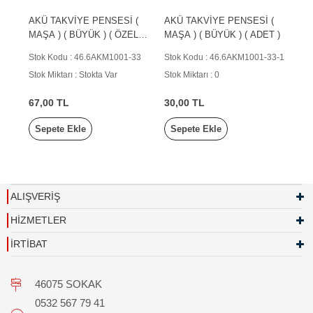
AKÜ TAKVİYE PENSESİ (
AKÜ TAKVİYE PENSESİ (
MAŞA ) ( BÜYÜK ) ( ÖZEL )
MAŞA ) ( BÜYÜK ) ( ADET )
( ADET )
Stok Kodu : 46.6AKM1001-33
Stok Kodu : 46.6AKM1001-33-1
Stok Miktarı : Stokta Var
Stok Miktarı : 0
67,00 TL
30,00 TL
Sepete Ekle
Sepete Ekle
ALIŞVERİŞ
HİZMETLER
İRTİBAT
46075 SOKAK
0532 567 79 41