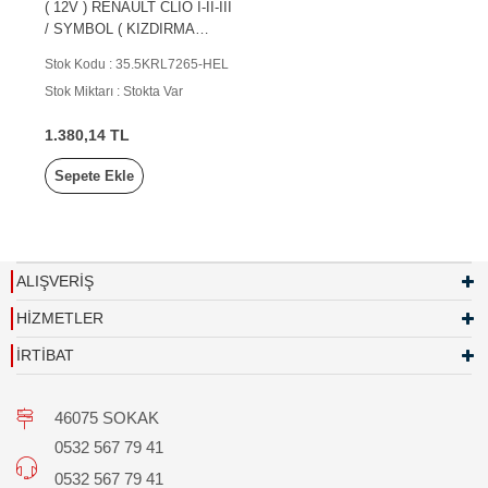
( 12V ) RENAULT CLIO I-II-III
/ SYMBOL ( KIZDIRMA
ROLESİ )
Stok Kodu : 35.5KRL7265-HEL
Stok Miktarı : Stokta Var
1.380,14 TL
Sepete Ekle
ALIŞVERİŞ
HİZMETLER
İRTİBAT
46075 SOKAK
0532 567 79 41
0532 567 79 41