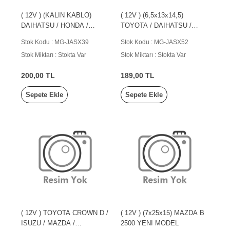
( 12V ) (KALIN KABLO)
( 12V ) (6,5x13x14,5)
DAIHATSU / HONDA /
TOYOTA / DAIHATSU /
ISUZU / MITS. / SUBARU /
ISUZU / MAZDA / SUZUKI
Stok Kodu : MG-JASX39
Stok Kodu : MG-JASX52
SU
Stok Miktarı : Stokta Var
Stok Miktarı : Stokta Var
200,00 TL
189,00 TL
Sepete Ekle
Sepete Ekle
( 12V ) TOYOTA CROWN D /
( 12V ) (7x25x15) MAZDA B
ISUZU / MAZDA /
2500 YENI MODEL