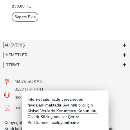
239,00 TL
Sepete Ekle
ALIŞVERİŞ
HİZMETLER
İRTİBAT
46075 SOKAK
0532 567 79 41
0532 567 79 41
İnternet sitemizde çerezlerden
faydalanılmaktadır. Ayrıntılı bilgi için
hascaroto@hotmail.com
Kişisel Verilerin Korunması Kanununu,
Gizlilik Sözleşmesi
ve
Çerez
Copyright 2026 hascaroto.com - Tüm hakları saklıdır.
Politikamızı
inceleyebilirsiniz.
Kredi kartı bilgileriniz 256bit SSL sertifikası ile korunmaktadır.