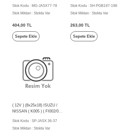
KOMATSU / DAIHATSU (
Stok Kodu : MG-JASX77-78
Stok Kodu : SH-PGB197-198
FM167
Stok Miktarı : Stokta Var
Stok Miktarı : Stokta Var
404,00 TL
263,00 TL
Sepete Ekle
Sepete Ekle
( 12V ) (8x25x18) ISUZU /
NISSAN ( K005 ) ( FI002/003
)
Stok Kodu : SP-JASX 36-37
Stok Miktarı : Stokta Var