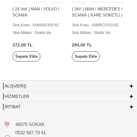
( 24 Volt ) MAN / VOLVO /
( 24V ) MAN / MERCEDES /
SCANIA
SCANIA ( KARE SOKETLİ )
Stok Kodu : 44MAN0305-6C
Stok Kodu : 44MRC0310-6C
Stok Miktarı : Stokta Var
Stok Miktarı : Stokta Var
272,00 TL
294,00 TL
Sepete Ekle
Sepete Ekle
ALIŞVERİŞ
HİZMETLER
İRTİBAT
46075 SOKAK
0532 567 79 41