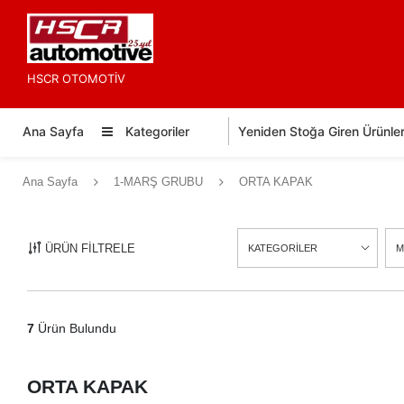
HSCR OTOMOTİV
Ana Sayfa
Kategoriler
Yeniden Stoğa Giren Ürünle
Ana Sayfa
1-MARŞ GRUBU
ORTA KAPAK
ÜRÜN FİLTRELE
KATEGORİLER
M
7
Ürün Bulundu
ORTA KAPAK