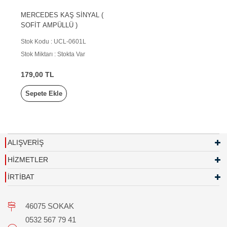
MERCEDES KAŞ SİNYAL (
SOFİT AMPÜLLÜ )
Stok Kodu : UCL-0601L
Stok Miktarı : Stokta Var
179,00 TL
Sepete Ekle
ALIŞVERİŞ
HİZMETLER
İRTİBAT
46075 SOKAK
0532 567 79 41