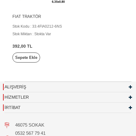
FIAT TRAKTÖR
Stok Kodu : 33.4FIA0212-6NS
Stok Miktarı : Stokta Var
392,00 TL
Sepete Ekle
ALIŞVERİŞ
HİZMETLER
İRTİBAT
46075 SOKAK
0532 567 79 41