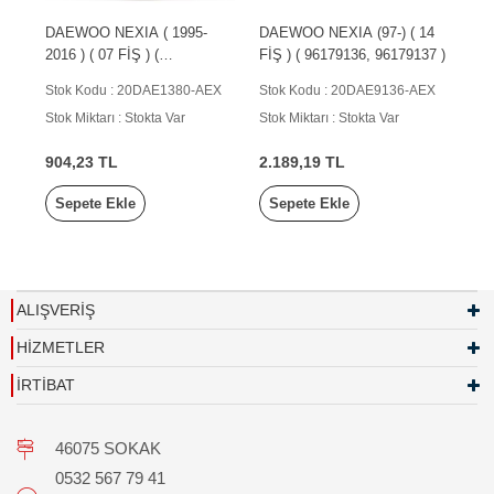
DAEWOO NEXIA ( 1995-
DAEWOO NEXIA (97-) ( 14
2016 ) ( 07 FİŞ ) (
FİŞ ) ( 96179136, 96179137 )
623W01380, 96179135 )
Stok Kodu : 20DAE1380-AEX
Stok Kodu : 20DAE9136-AEX
Stok Miktarı : Stokta Var
Stok Miktarı : Stokta Var
904,23 TL
2.189,19 TL
Sepete Ekle
Sepete Ekle
ALIŞVERİŞ
HİZMETLER
İRTİBAT
46075 SOKAK
0532 567 79 41