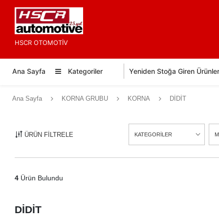
HSCR OTOMOTİV
Ana Sayfa
Kategoriler
Yeniden Stoğa Giren Ürünle
Ana Sayfa
KORNA GRUBU
KORNA
DİDİT
ÜRÜN FİLTRELE
KATEGORİLER
M
4
Ürün Bulundu
DİDİT