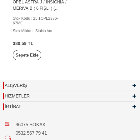
OPEL ASTRA J / INSIGNIA /
MERIVA B ( 6 FİŞLİ ) (
KONTAK TERMİĞİ )
Stok Kodu : 25.1OPL2386-
67MC
Stok Miktarı : Stokta Var
380,59 TL
Sepete Ekle
ALIŞVERİŞ
HİZMETLER
İRTİBAT
46075 SOKAK
0532 567 79 41