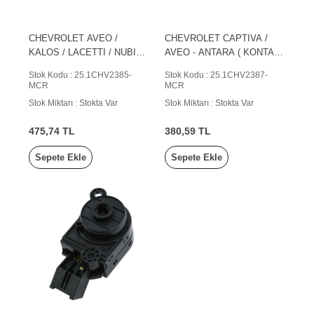
CHEVROLET AVEO /
CHEVROLET CAPTIVA /
KALOS / LACETTI / NUBIRA
AVEO - ANTARA ( KONTAK
/ LANOS ( KONTAK
TERMİĞİ )
Stok Kodu : 25.1CHV2385-
Stok Kodu : 25.1CHV2387-
TERMİĞİ )
MCR
MCR
Stok Miktarı : Stokta Var
Stok Miktarı : Stokta Var
475,74 TL
380,59 TL
Sepete Ekle
Sepete Ekle