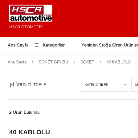
HSCR OTOMOTİV
Ana Sayfa
Kategoriler
Yeniden Stoğa Giren Ürünle
Ana Sayfa
SOKET GRUBU
SOKET
40 KABLOLU
ÜRÜN FİLTRELE
KATEGORİLER
M
2
Ürün Bulundu
40 KABLOLU