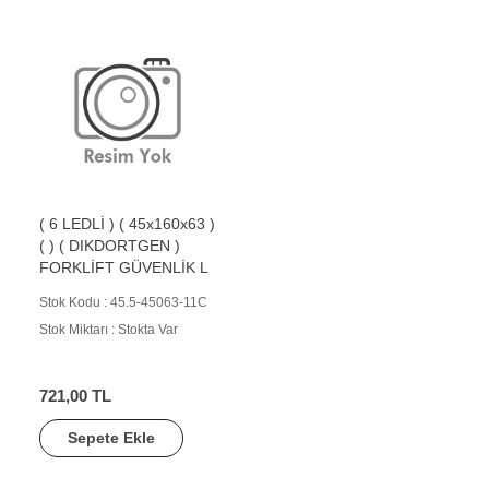
( 6 LEDLİ ) ( 45x160x63 )
( ) ( DIKDORTGEN )
FORKLİFT GÜVENLİK L
Stok Kodu : 45.5-45063-11C
Stok Miktarı : Stokta Var
721,00 TL
Sepete Ekle