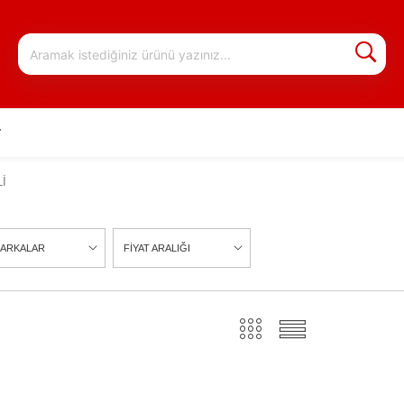
r
İ
ARKALAR
FİYAT ARALIĞI