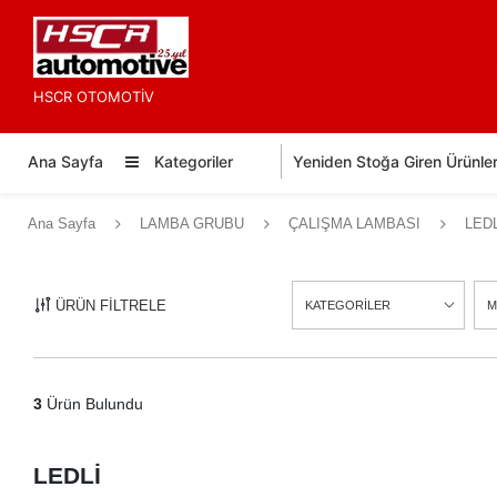
HSCR OTOMOTİV
Ana Sayfa
Kategoriler
Yeniden Stoğa Giren Ürünle
Ana Sayfa
LAMBA GRUBU
ÇALIŞMA LAMBASI
LEDL
ÜRÜN FİLTRELE
KATEGORİLER
M
3
Ürün Bulundu
LEDLİ