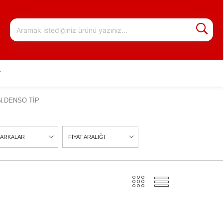
r
N.DENSO TİP
ARKALAR
FİYAT ARALIĞI